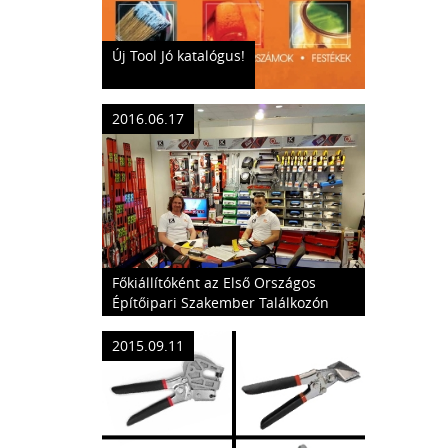
Új Tool Jó katalógus!
2016.06.17
Főkiállítóként az Első Országos
Építőipari Szakember Találkozón
2015.09.11