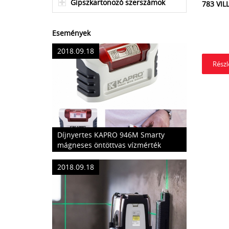
Gipszkartonozó szerszámok
783 VI
Események
2018.09.18
Rész
Díjnyertes KAPRO 946M Smarty
mágneses öntöttvas vízmérték
2018.09.18