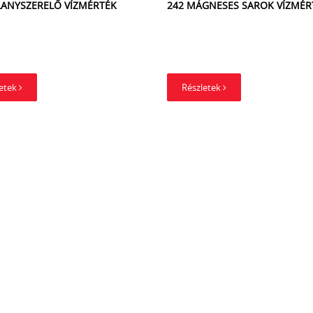
LLANYSZERELŐ VÍZMÉRTÉK
242 MÁGNESES SAROK VÍZMÉR
letek
Részletek