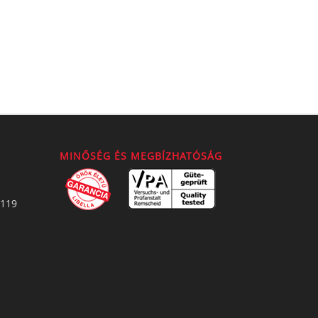
MINŐSÉG ÉS MEGBÍZHATÓSÁG
2119