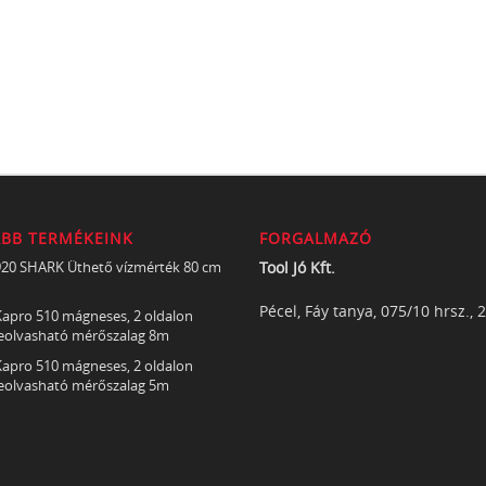
ABB TERMÉKEINK
FORGALMAZÓ
920 SHARK Üthető vízmérték 80 cm
Tool Jó Kft.
Pécel, Fáy tanya, 075/10 hrsz., 
apro 510 mágneses, 2 oldalon
eolvasható mérőszalag 8m
apro 510 mágneses, 2 oldalon
eolvasható mérőszalag 5m