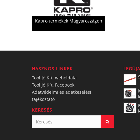
Kapro termékek Magyaroszágon
HASZNOS LINKEK
LEGÚJ
Tool Jó Kft. weboldala
Tool Jó Kft. Facebook
K
Adatvédelmi és adatkezelési
l
tájékoztató
K
KERESÉS
l