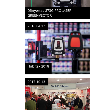
Díjnyertes 873G PROLASER
GREENVECTOR
2018.04.13
Hubitex 2018
2017.10.13