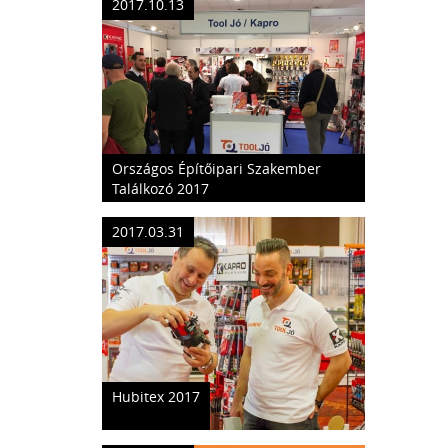
2017.10.13
Országos Építőipari Szakember
Találkozó 2017
2017.03.31
Hubitex 2017