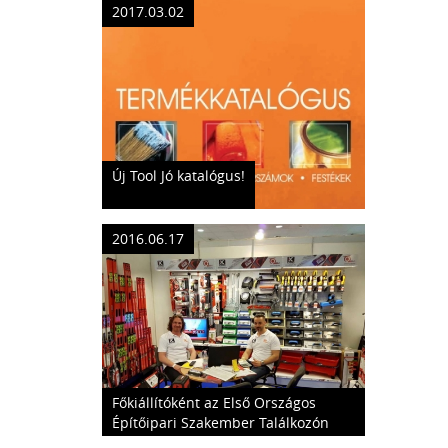
2017.03.02
Új Tool Jó katalógus!
2016.06.17
Főkiállítóként az Első Országos
Építőipari Szakember Találkozón