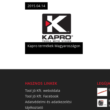
2015.04.14
Kapro termékek Magyaroszágon
HASZNOS LINKEK
LEGÚJ
Tool Jó Kft. weboldala
Tool Jó Kft. Facebook
K
Adatvédelmi és adatkezelési
l
tájékoztató