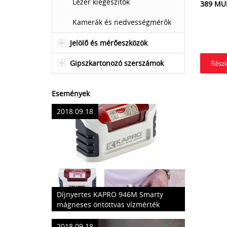
Lézer kiegészítők
389 MU
Kamerák és nedvességmérők
Jelölő és mérőeszközök
Gipszkartonozó szerszámok
Rész
Események
2018.09.18
Díjnyertes KAPRO 946M Smarty
mágneses öntöttvas vízmérték
2018.09.18