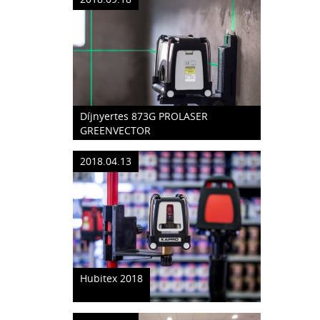
Díjnyertes 873G PROLASER
GREENVECTOR
2018.04.13
Hubitex 2018