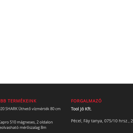
ABB TERMÉKEINK
FORGALMAZÓ
920 SHARK Üthető vízmérték 80 cm
Tool Jó Kft.
Pécel, Fáy tanya, 075/10 hrsz., 
apro 510 mágneses, 2 oldalon
eolvasható mérőszalag 8m